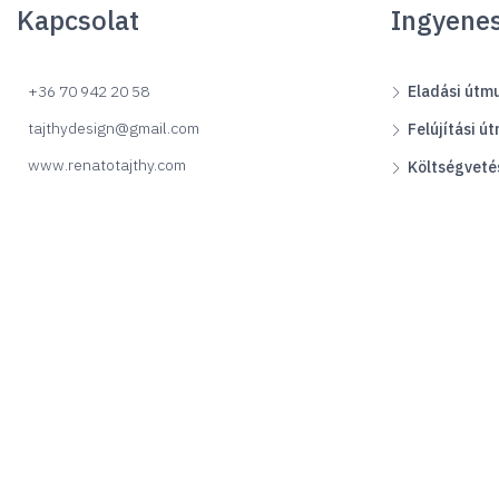
Kapcsolat
Ingyene
+36 70 942 20 58
Eladási útm
tajthydesign@gmail.com
Felújítási ú
www.renatotajthy.com
Költségveté