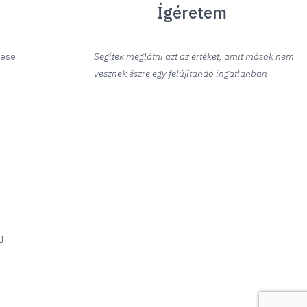
Ígéretem
tése
Segítek meglátni azt az értéket, amit mások nem
vesznek észre egy felújítandó ingatlanban