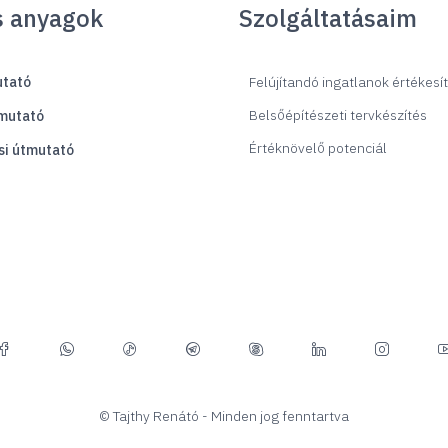
s anyagok
Szolgáltatásaim
utató
Felújítandó ingatlanok értékesí
Belsőépítészeti tervkészítés
tmutató
Értéknövelő potenciál
si útmutató
© Tajthy Renátó - Minden jog fenntartva