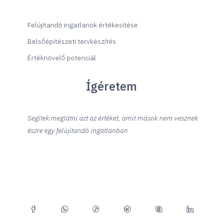
Felújítandó ingatlanok értékesítése
Belsőépítészeti tervkészítés
Értéknövelő potenciál
Ígéretem
Segítek meglátni azt az értéket, amit mások nem vesznek
észre egy felújítandó ingatlanban