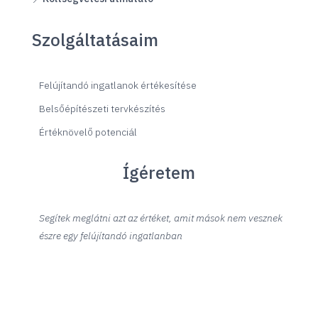
Szolgáltatásaim
Felújítandó ingatlanok értékesítése
Belsőépítészeti tervkészítés
Értéknövelő potenciál
Ígéretem
Segítek meglátni azt az értéket, amit mások nem vesznek
észre egy felújítandó ingatlanban