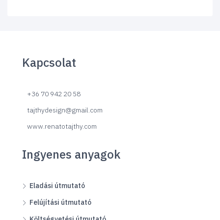
Kapcsolat
+36 70 942 20 58
tajthydesign@gmail.com
www.renatotajthy.com
Ingyenes anyagok
Eladási útmutató
Felújítási útmutató
Költségvetési útmutató