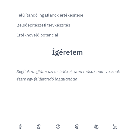
Felújítandó ingatlanok értékesítése
Belsőépítészeti tervkészítés
Értéknövelő potenciál
Ígéretem
Segítek meglátni azt az értéket, amit mások nem vesznek
észre egy felújítandó ingatlanban