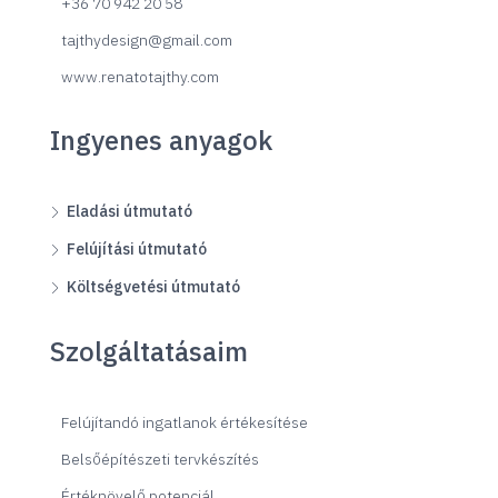
+36 70 942 20 58
tajthydesign@gmail.com
www.renatotajthy.com
Ingyenes anyagok
Eladási útmutató
Felújítási útmutató
Költségvetési útmutató
Szolgáltatásaim
Felújítandó ingatlanok értékesítése
Belsőépítészeti tervkészítés
Értéknövelő potenciál