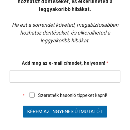
hozhatsz döntéseket, és elkerülheted a
leggyakoribb hibákat.
Ha ezt a sorrendet követed, magabiztosabban
hozhatsz döntéseket, és elkerülheted a
leggyakoribb hibákat.
a
Add meg az e-mail címedet, helyesen!
*
z
h
e
l
y
e
Szeretnék hasonló tippeket kapni!
s
e
n
KÉREM AZ INGYENES ÚTMUTATÓT
!
c
í