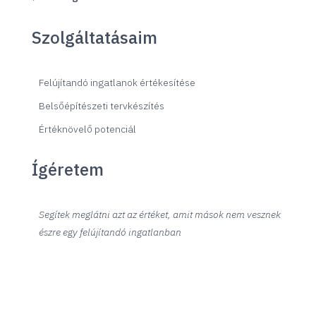
Szolgáltatásaim
Felújítandó ingatlanok értékesítése
Belsőépítészeti tervkészítés
Értéknövelő potenciál
Ígéretem
Segítek meglátni azt az értéket, amit mások nem vesznek
észre egy felújítandó ingatlanban