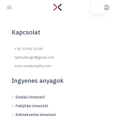
Kapcsolat
+36 70 942 20 58
tajthydesign@gmail.com
www.renatotajthy.com
Ingyenes anyagok
Eladási útmutató
Felújítási útmutató
Költségvetési útmutató