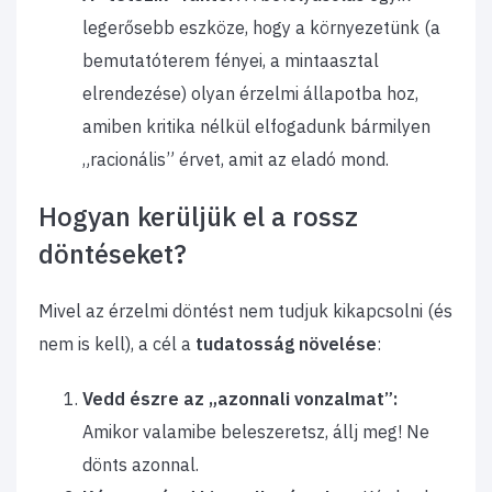
legerősebb eszköze, hogy a környezetünk (a
bemutatóterem fényei, a mintaasztal
elrendezése) olyan érzelmi állapotba hoz,
amiben kritika nélkül elfogadunk bármilyen
„racionális” érvet, amit az eladó mond.
Hogyan kerüljük el a rossz
döntéseket?
Mivel az érzelmi döntést nem tudjuk kikapcsolni (és
nem is kell), a cél a
tudatosság növelése
:
Vedd észre az „azonnali vonzalmat”:
Amikor valamibe beleszeretsz, állj meg! Ne
dönts azonnal.