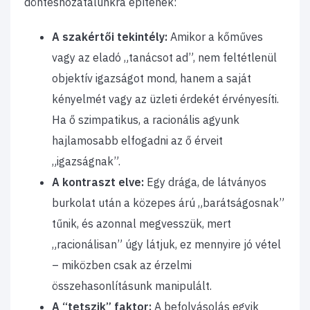
döntéshozatalunkra építenek:
A szakértői tekintély:
Amikor a kőműves
vagy az eladó „tanácsot ad”, nem feltétlenül
objektív igazságot mond, hanem a saját
kényelmét vagy az üzleti érdekét érvényesíti.
Ha ő szimpatikus, a racionális agyunk
hajlamosabb elfogadni az ő érveit
„igazságnak”.
A kontraszt elve:
Egy drága, de látványos
burkolat után a közepes árú „barátságosnak”
tűnik, és azonnal megvesszük, mert
„racionálisan” úgy látjuk, ez mennyire jó vétel
– miközben csak az érzelmi
összehasonlításunk manipulált.
A “tetszik” faktor:
A befolyásolás egyik