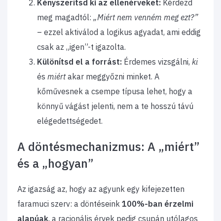
Kényszerítsd ki az ellenérveket:
Kérdezd
meg magadtól:
„Miért nem venném meg ezt?”
– ezzel aktiválod a logikus agyadat, ami eddig
csak az „igen”-t igazolta.
Különítsd el a forrást:
Érdemes vizsgálni,
ki
és
miért
akar meggyőzni minket. A
kőművesnek a csempe típusa lehet, hogy a
könnyű vágást jelenti, nem a te hosszú távú
elégedettségedet.
A döntésmechanizmus: A „miért”
és a „hogyan”
Az igazság az, hogy az agyunk egy kifejezetten
faramuci szerv: a döntéseink
100%-ban érzelmi
alapúak
, a racionális érvek pedig csupán utólagos