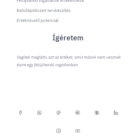
Felújítandó ingatlanok értékesítése
Belsőépítészeti tervkészítés
Értéknövelő potenciál
Ígéretem
Segítek meglátni azt az értéket, amit mások nem vesznek
észre egy felújítandó ingatlanban