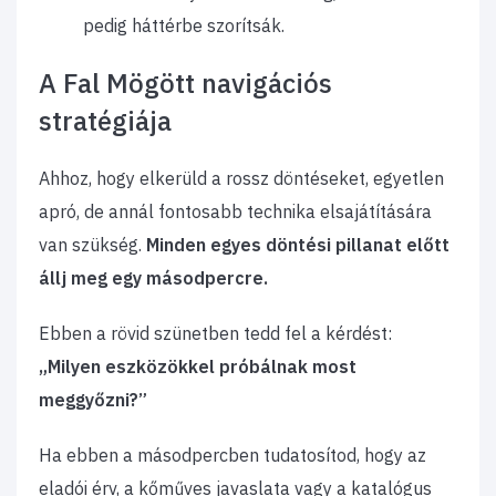
pedig háttérbe szorítsák.
A Fal Mögött navigációs
stratégiája
Ahhoz, hogy elkerüld a rossz döntéseket, egyetlen
apró, de annál fontosabb technika elsajátítására
van szükség.
Minden egyes döntési pillanat előtt
állj meg egy másodpercre.
Ebben a rövid szünetben tedd fel a kérdést:
„Milyen eszközökkel próbálnak most
meggyőzni?”
Ha ebben a másodpercben tudatosítod, hogy az
eladói érv, a kőműves javaslata vagy a katalógus