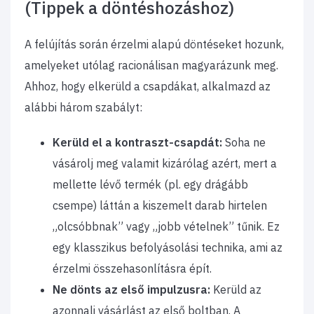
(Tippek a döntéshozáshoz)
A felújítás során érzelmi alapú döntéseket hozunk,
amelyeket utólag racionálisan magyarázunk meg.
Ahhoz, hogy elkerüld a csapdákat, alkalmazd az
alábbi három szabályt:
Kerüld el a kontraszt-csapdát:
Soha ne
vásárolj meg valamit kizárólag azért, mert a
mellette lévő termék (pl. egy drágább
csempe) láttán a kiszemelt darab hirtelen
„olcsóbbnak” vagy „jobb vételnek” tűnik. Ez
egy klasszikus befolyásolási technika, ami az
érzelmi összehasonlításra épít.
Ne dönts az első impulzusra:
Kerüld az
azonnali vásárlást az első boltban. A