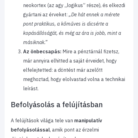
neokortex (az agy „logikus” része), és elkezdi
gyártani az érveket:
„De hát ennek a mérete
pont praktikus, a kőműves is dicsérte a
kopásállóságát, és még az ára is jobb, mint a
másiknak.”
Az önbecsapás:
Mire a pénztárnál fizetsz,
már annyira elhitted a saját érveidet, hogy
elfelejtetted: a döntést már azelőtt
meghoztad, hogy elolvastad volna a technikai
leírást.
Befolyásolás a felújításban
A felújítások világa tele van
manipulatív
befolyásolással
, amik pont az érzelmi