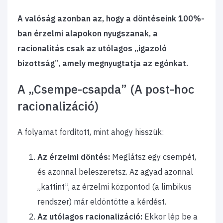
A valóság azonban az, hogy a döntéseink 100%-
ban érzelmi alapokon nyugszanak, a
racionalitás csak az utólagos „igazoló
bizottság”, amely megnyugtatja az egónkat.
A „Csempe-csapda” (A post-hoc
racionalizáció)
A folyamat fordított, mint ahogy hisszük:
Az érzelmi döntés:
Meglátsz egy csempét,
és azonnal beleszeretsz. Az agyad azonnal
„kattint”, az érzelmi központod (a limbikus
rendszer) már eldöntötte a kérdést.
Az utólagos racionalizáció:
Ekkor lép be a