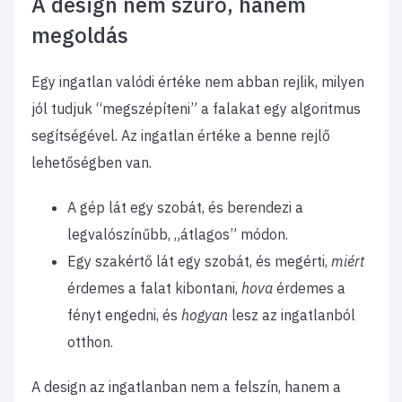
​A design nem szűrő, hanem
megoldás
Egy ingatlan valódi értéke nem abban rejlik, milyen
jól tudjuk “megszépíteni” a falakat egy algoritmus
segítségével. Az ingatlan értéke a benne rejlő
lehetőségben van.
​A gép lát egy szobát, és berendezi a
legvalószínűbb, „átlagos” módon.
​Egy szakértő lát egy szobát, és megérti,
miért
érdemes a falat kibontani,
hova
érdemes a
fényt engedni, és
hogyan
lesz az ingatlanból
otthon.
​A design az ingatlanban nem a felszín, hanem a