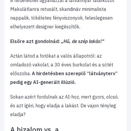
8 hirdetésnél ugyanazzal a látvánnyal találkozol.
Makulátlanra retusált, skandináv minimalista
nappalik, tökéletes fényviszonyok, feleslegesen
elhelyezett designer kiegészítők.
​Elsőre azt gondolnád:
„Hű, de szép lakás!”
​Aztán látod a fotókat a valós állapotról: az
omladozó vakolat, a 30 éves burkolat és a sötét
előszoba.
A hirdetésben szereplő “látványterv”
pedig egy AI-generált illúzió.
​Sokan azért fordulnak az AI-hoz, mert gyors, olcsó,
és azt ígéri, hogy eladja a lakást. De vajon tényleg
eladja?
​A bizalom vs. a