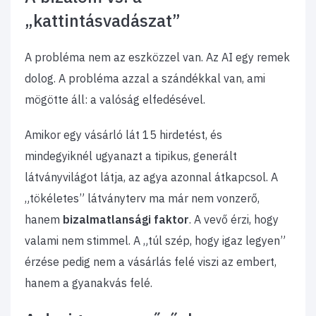
„kattintásvadászat”
​A probléma nem az eszközzel van. Az AI egy remek
dolog. A probléma azzal a szándékkal van, ami
mögötte áll: a valóság elfedésével.
​Amikor egy vásárló lát 15 hirdetést, és
mindegyiknél ugyanazt a tipikus, generált
látványvilágot látja, az agya azonnal átkapcsol. A
„tökéletes” látványterv ma már nem vonzerő,
hanem
bizalmatlansági faktor
. A vevő érzi, hogy
valami nem stimmel. A „túl szép, hogy igaz legyen”
érzése pedig nem a vásárlás felé viszi az embert,
hanem a gyanakvás felé.