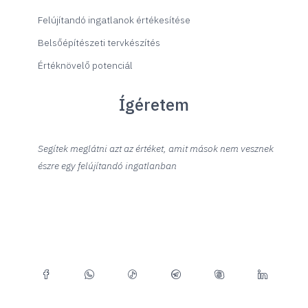
Felújítandó ingatlanok értékesítése
Belsőépítészeti tervkészítés
Értéknövelő potenciál
Ígéretem
Segítek meglátni azt az értéket, amit mások nem vesznek
észre egy felújítandó ingatlanban